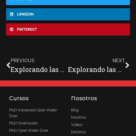
LINKEDIN
PINTEREST
PREVIOUS
NEXT
Explorando las Profundidades del Lago Lemán: ¡Un Tesoro Submarino entre Suiza y Francia
Explorando las Maravillas Submarinas del Lago Thun: ¡Sumérgete en la Belleza Alpina de Suiza
Cursos
Nosotros
PADI Advanced Open Water
Blog
Diver
Nosotros
PADI Divemaster
Videos
PADI Open Water Diver
Destinos