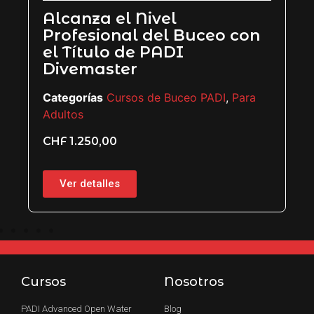
Alcanza el Nivel
P
Profesional del Buceo con
Ca
el Título de PADI
Ad
Divemaster
C
Categorías
Cursos de Buceo PADI
,
Para
Adultos
CHF
1.250,00
Ver detalles
Cursos
Nosotros
PADI Advanced Open Water
Blog