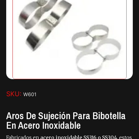
SKU:
W601
Aros De Sujeción Para Bibotella
En Acero Inoxidable
Fabricados en
acero inoxidable SS316 o SS304
, estos