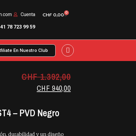
0
rn.com
Cuenta
CHF
0,00
41 78 723 99 59
filiate En Nuestro Club
CHF
1.392,00
CHF
940,00
ST4 – PVD Negro
ón, durabilidad y un diseño