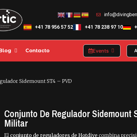
info@divingbe
+41 78 956 57 52
+41 78 238 97 10
+
Blog
Contacto
Events
A
egulador Sidemount ST4 – PVD
Conjunto De Regulador Sidemount 
Militar
El
conjunto de reguladores de Hotdive
combina precisi