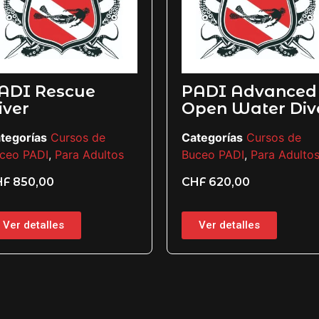
ADI Rescue
PADI Advanced
iver
Open Water Div
tegorías
Cursos de
Categorías
Cursos de
ceo PADI
,
Para Adultos
Buceo PADI
,
Para Adulto
HF
850,00
CHF
620,00
Ver detalles
Ver detalles