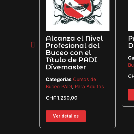
Alcanza el Nivel
P
ker
Profesional del
D
Buceo con el
sos de
Ca
Título de PADI
a niños
Bu
Divemaster
C
Categorías
Cursos de
Buceo PADI
,
Para Adultos
CHF
1.250,00
Ver detalles