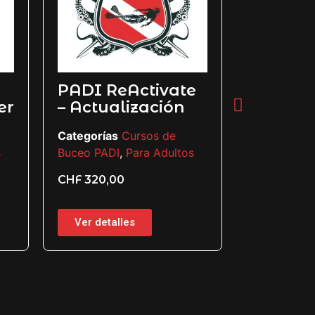
PADI ReActivate
Explora
er
– Actualización
Maravi
Submar
Categorías
Cursos de
el Títu
s
Buceo PADI
,
Para Adultos
Open W
CHF
320,00
Categorías
Buceo PADI
Ver detalles
CHF
850,0
Ver detal