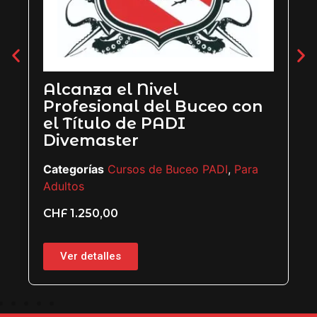
PADI Rescue Diver
o con
Categorías
Cursos de Buceo PADI
,
Para
Adultos
CHF
850,00
DI
,
Para
Ver detalles