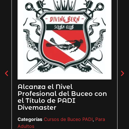
Alcanza el Nivel
PADI
Profesional del Buceo con
Catego
el Título de PADI
Adultos
Divemaster
CHF
85
Categorías
Cursos de Buceo PADI
,
Para
Adultos