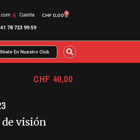
0
n.com
Cuenta
CHF
0,00
41 78 723 99 59
filiate En Nuestro Club
CHF
40,00
23
 de visión