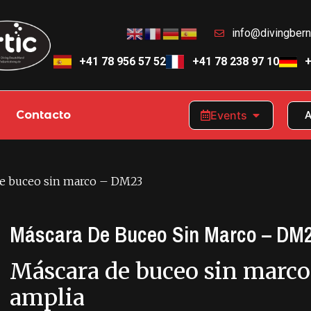
info@divingber
+41 78 956 57 52
+41 78 238 97 10
+
Contacto
Events
A
de buceo sin marco – DM23
Máscara De Buceo Sin Marco – DM
Máscara de buceo sin marco
amplia