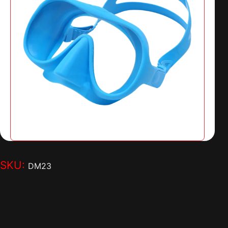
SKU:
DM23