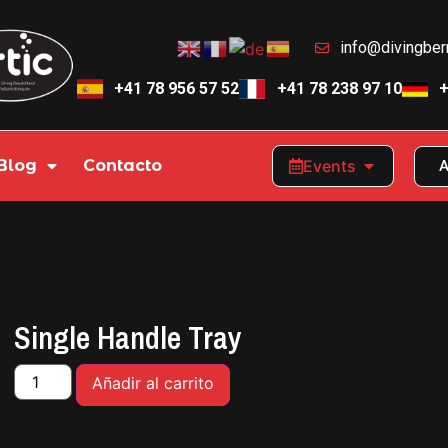
info@divingbe
+41 78 956 57 52
+41 78 238 97 10
+
Blog
Contacto
Events
A
Single Handle Tray
Añadir al carrito