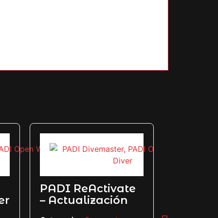
Explora
PADI ReActivate
Maravi
er
– Actualización
Submar
el Títu