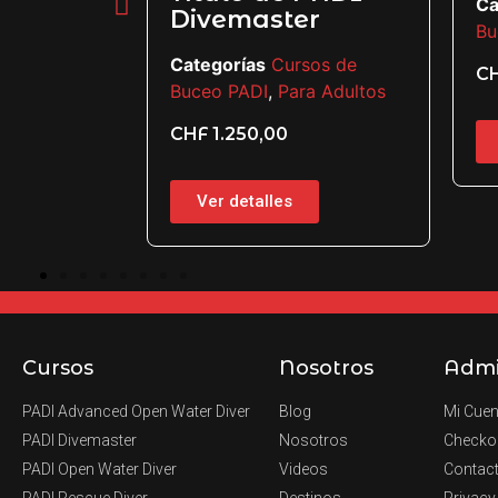
sos de
Ca
Divemaster
a niños
Bu
Categorías
Cursos de
C
Buceo PADI
,
Para Adultos
CHF
1.250,00
Ver detalles
Cursos
Nosotros
Adm
PADI Advanced Open Water Diver
Blog
Mi Cuen
PADI Divemaster
Nosotros
Checko
PADI Open Water Diver
Videos
Contac