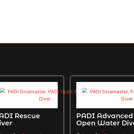
ADI Rescue
PADI Advanced
iver
Open Water Div