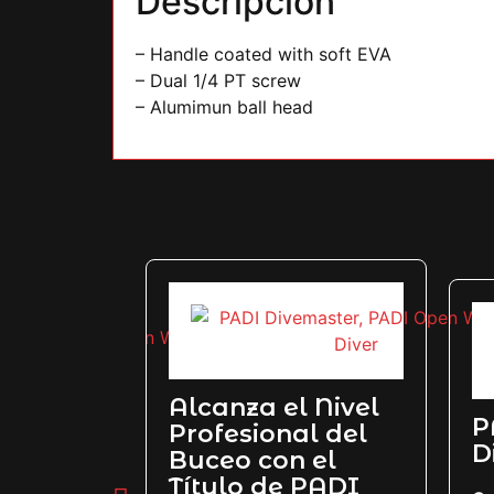
Descripción
– Handle coated with soft EVA
– Dual 1/4 PT screw
– Alumimun ball head
Alcanza el Nivel
P
Profesional del
ker
D
Buceo con el
Título de PADI