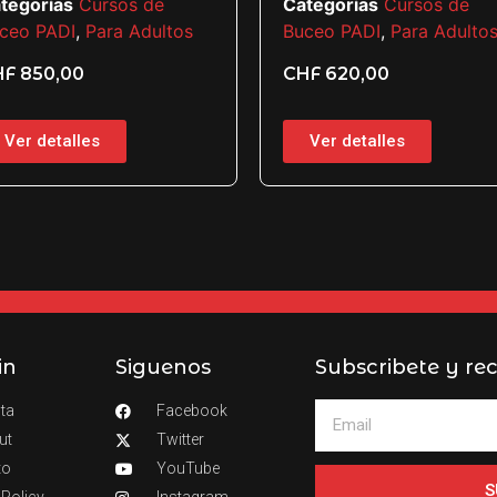
tegorías
Cursos de
Categorías
Cursos de
ceo PADI
,
Para Adultos
Buceo PADI
,
Para Adulto
HF
850,00
CHF
620,00
Ver detalles
Ver detalles
in
Siguenos
Subscribete y rec
ta
Facebook
ut
Twitter
to
YouTube
S