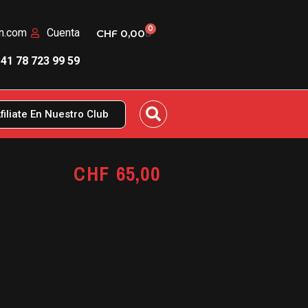
0
rn.com
Cuenta
CHF
0,00
41 78 723 99 59
filiate En Nuestro Club
CHF
65,00