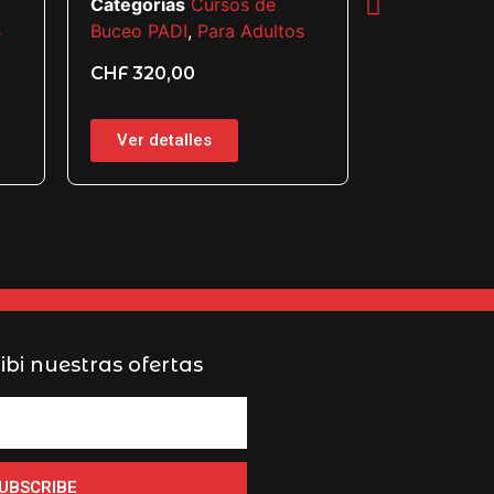
Categorías
Cursos de
Open W
s
Buceo PADI
,
Para Adultos
Categorías
CHF
320,00
Buceo PADI
CHF
850,0
Ver detalles
Ver detal
ibi nuestras ofertas
UBSCRIBE