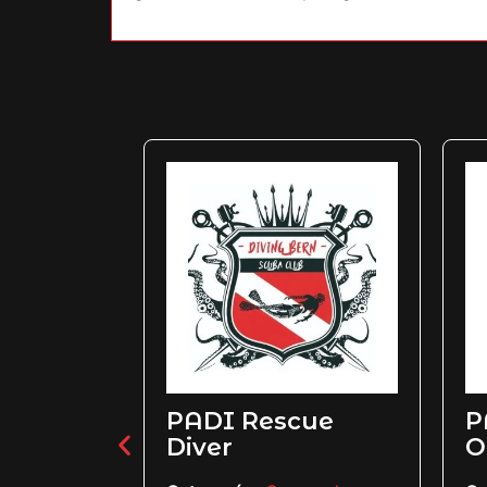
 Nivel
PADI Rescue
P
l del
Diver
O
 el