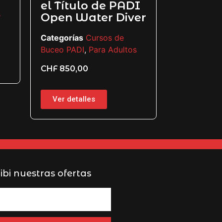
Categorías
el Título de PADI
s
Buceo PADI
Open Water Diver
CHF
120,0
Categorías
Cursos de
Buceo PADI
,
Para Adultos
Ver detal
CHF
850,00
Ver detalles
ibi nuestras ofertas