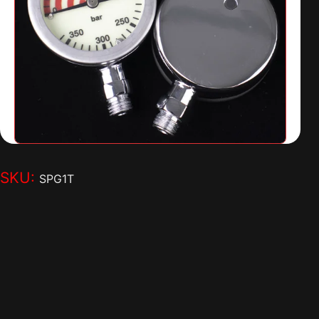
SKU:
SPG1T