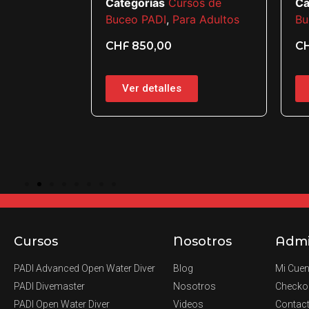
Categorías
Cursos de
Ca
 PADI
Buceo PADI
,
Para Adultos
Bu
r
CHF
850,00
C
sos de
a Adultos
Ver detalles
Cursos
Nosotros
Adm
PADI Advanced Open Water Diver
Blog
Mi Cuen
PADI Divemaster
Nosotros
Checko
PADI Open Water Diver
Videos
Contac