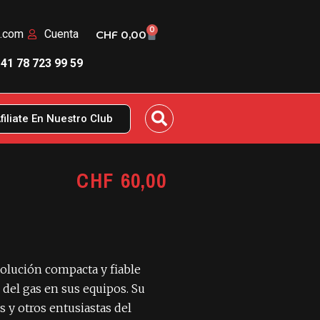
0
n.com
Cuenta
CHF
0,00
41 78 723 99 59
filiate En Nuestro Club
CHF
60,00
olución compacta y fiable
 del gas en sus equipos. Su
s y otros entusiastas del