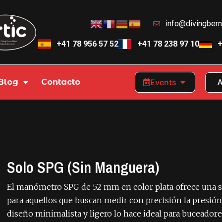
info@divingber
+41 78 956 57 52
+41 78 238 97 10
+
Blog
Contacto
Events
A
Solo SPG (sin Manguera)
El manómetro SPG de 52 mm en color plata ofrece una s
para aquellos que buscan medir con precisión la presión
diseño minimalista y ligero lo hace ideal para buceadore