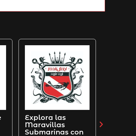
e
Explora las
PADI D
Maravillas
Scuba D
Submarinas con