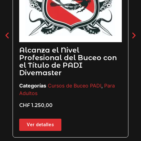
l
PADI Rescue Diver
l Buceo con
Categorías
Cursos de Buceo PA
DI
Adultos
CHF
850,00
Buceo PADI
,
Para
Ver detalles